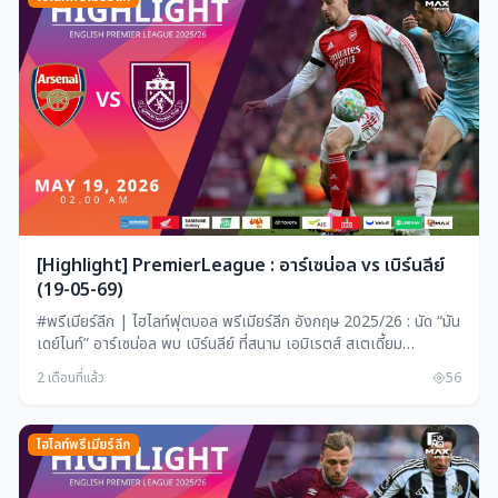
[Highlight] PremierLeague : อาร์เซน่อล vs เบิร์นลีย์
(19-05-69)
#พรีเมียร์ลีก | ไฮไลท์ฟุตบอล พรีเมียร์ลีก อังกฤษ 2025/26 : นัด “มัน
เดย์ไนท์” อาร์เซน่อล พบ เบิร์นลีย์ ที่สนาม เอมิเรตส์ สเตเดี้ยม
(Matchweek37)
2 เดือนที่แล้ว
56
ไฮไลท์พรีเมียร์ลีก