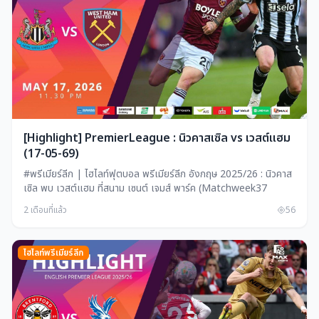
[Highlight] PremierLeague : นิวคาสเซิล vs เวสต์แฮม
(17-05-69)
#พรีเมียร์ลีก | ไฮไลท์ฟุตบอล พรีเมียร์ลีก อังกฤษ 2025/26 : นิวคาส
เซิล พบ เวสต์แฮม ที่สนาม เซนต์ เจมส์ พาร์ค (Matchweek37
2 เดือนที่แล้ว
56
ไฮไลท์พรีเมียร์ลีก