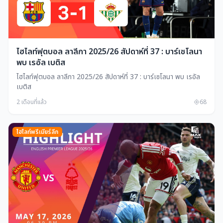
ไฮไลท์ฟุตบอล ลาลีกา 2025/26 สัปดาห์ที่ 37 : บาร์เซโลนา
พบ เรอัล เบติส
ไฮไลท์ฟุตบอล ลาลีกา 2025/26 สัปดาห์ที่ 37 : บาร์เซโลนา พบ เรอัล
เบติส
2 เดือนที่แล้ว
68
ไฮไลท์พรีเมียร์ลีก