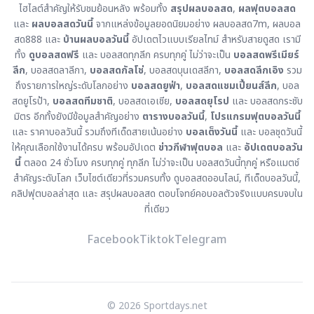
ไฮไลต์สำคัญให้รับชมย้อนหลัง พร้อมทั้ง
สรุปผลบอลสด
,
ผลฟุตบอลสด
และ
ผลบอลสดวันนี้
จากแหล่งข้อมูลยอดนิยมอย่าง ผลบอลสด7m, ผลบอล
สด888 และ
บ้านผลบอลวันนี้
อัปเดตไวแบบเรียลไทม์ สำหรับสายดูสด เรามี
ทั้ง
ดูบอลสดฟรี
และ บอลสดทุกลีก ครบทุกคู่ ไม่ว่าจะเป็น
บอลสดพรีเมียร์
ลีก
, บอลสดลาลีกา,
บอลสดกัลโช่
, บอลสดบุนเดสลีกา,
บอลสดลีกเอิง
รวม
ถึงรายการใหญ่ระดับโลกอย่าง
บอลสดยูฟ่า
,
บอลสดแชมเปี้ยนส์ลีก
, บอล
สดยูโรป้า,
บอลสดทีมชาติ
, บอลสดเอเชีย,
บอลสดยุโรป
และ บอลสดกระชับ
มิตร อีกทั้งยังมีข้อมูลสำคัญอย่าง
ตารางบอลวันนี้
,
โปรแกรมฟุตบอลวันนี้
และ ราคาบอลวันนี้ รวมถึงทีเด็ดสายเน้นอย่าง
บอลเต็งวันนี้
และ บอลชุดวันนี้
ให้คุณเลือกใช้งานได้ครบ พร้อมอัปเดต
ข่าวกีฬาฟุตบอล
และ
อัปเดตบอลวัน
นี้
ตลอด 24 ชั่วโมง ครบทุกคู่ ทุกลีก ไม่ว่าจะเป็น บอลสดวันนี้ทุกคู่ หรือแมตช์
สำคัญระดับโลก เว็บไซต์เดียวที่รวมครบทั้ง ดูบอลสดออนไลน์, ทีเด็ดบอลวันนี้,
คลิปฟุตบอลล่าสุด และ สรุปผลบอลสด ตอบโจทย์คอบอลตัวจริงแบบครบจบใน
ที่เดียว
Facebook
Tiktok
Telegram
© 2026 Sportdays.net