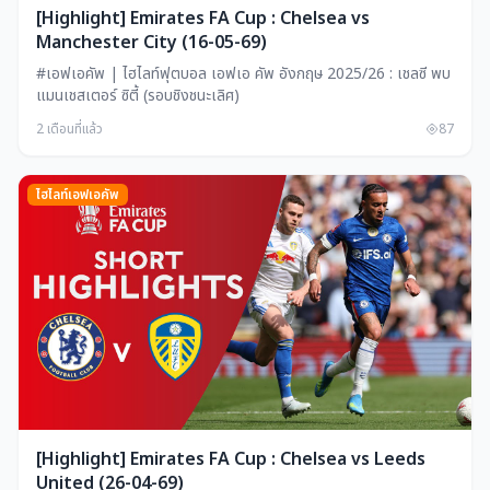
[Highlight] Emirates FA Cup : Chelsea vs
Manchester City (16-05-69)
#เอฟเอคัพ | ไฮไลท์ฟุตบอล เอฟเอ คัพ อังกฤษ 2025/26 : เชลซี พบ
แมนเชสเตอร์ ซิตี้ (รอบชิงชนะเลิศ)
2 เดือนที่แล้ว
87
ไฮไลท์เอฟเอคัพ
[Highlight] Emirates FA Cup : Chelsea vs Leeds
United (26-04-69)