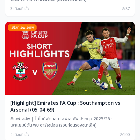
3 เดือนที่แล้ว
87
ไฮไลท์เอฟเอคัพ
[Highlight] Emirates FA Cup : Southampton vs
Arsenal (05-04-69)
#เอฟเอคัพ | ไฮไลท์ฟุตบอล เอฟเอ คัพ อังกฤษ 2025/26 :
เซาแธมป์ตัน พบ อาร์เซน่อล (รอบก่อนรองชนะเลิศ)
4 เดือนที่แล้ว
100