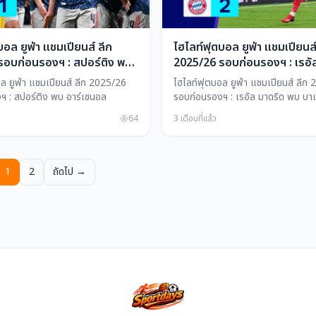
บอล ยูฟ่า แชมเปียนส์ ลีก
ไฮไลท์ฟุตบอล ยูฟ่า แชมเปียนส์
รอบก่อนรองฯ : สปอร์ติง พบ
2025/26 รอบก่อนรองฯ : เรอั
ล
พบ บาเยิร์น
ล ยูฟ่า แชมเปียนส์ ลีก 2025/26
ไฮไลท์ฟุตบอล ยูฟ่า แชมเปียนส์ ลีก
ฯ : สปอร์ติง พบ อาร์เซนอล
รอบก่อนรองฯ : เรอัล มาดริด พบ บาเย
64
3 เดือนที่แล้ว
1
2
ถัดไป →