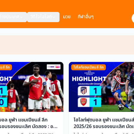
่างประเทศ
วิดีโอไฮไลท์
มวย
กีฬาอื่นๆ
นส์ ลีก
ไฮไลท์แชมเปียนส์ ลีก
บอล ยูฟ่า แชมเปียนส์ ลีก
ไฮไลท์ฟุตบอล ยูฟ่า แชมเปียนส์
อบรองชนะเลิศ นัดสอง : อาร์
2025/26 รอบรองชนะเลิศ นัดแ
บ แอต.มาดริด
แอต.มาดริด พบ อาร์เซน่อล