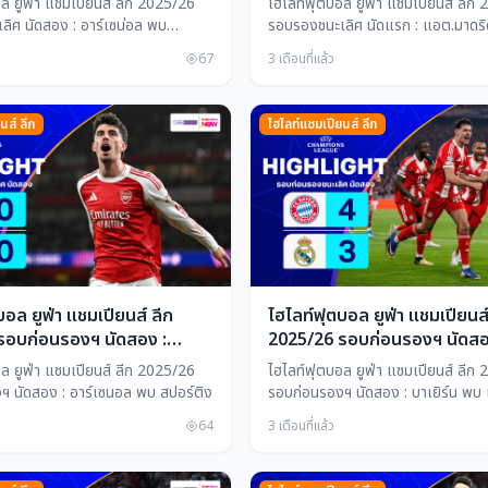
ล ยูฟ่า แชมเปียนส์ ลีก 2025/26
ไฮไลท์ฟุตบอล ยูฟ่า แชมเปียนส์ ลีก
ิศ นัดสอง : อาร์เซน่อล พบ
รอบรองชนะเลิศ นัดแรก : แอต.มาดริ
เซน่อล
67
3 เดือนที่แล้ว
นส์ ลีก
ไฮไลท์แชมเปียนส์ ลีก
บอล ยูฟ่า แชมเปียนส์ ลีก
ไฮไลท์ฟุตบอล ยูฟ่า แชมเปียนส์
รอบก่อนรองฯ นัดสอง :
2025/26 รอบก่อนรองฯ นัดสอ
 พบ สปอร์ติง
เยิร์น พบ เรอัล มาดริด
ล ยูฟ่า แชมเปียนส์ ลีก 2025/26
ไฮไลท์ฟุตบอล ยูฟ่า แชมเปียนส์ ลีก
ฯ นัดสอง : อาร์เซนอล พบ สปอร์ติง
รอบก่อนรองฯ นัดสอง : บาเยิร์น พบ 
มาดริด
64
3 เดือนที่แล้ว