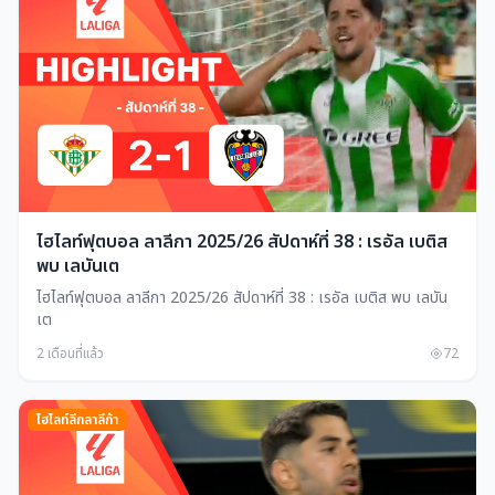
ไฮไลท์ฟุตบอล ลาลีกา 2025/26 สัปดาห์ที่ 38 : เรอัล เบติส
พบ เลบันเต
ไฮไลท์ฟุตบอล ลาลีกา 2025/26 สัปดาห์ที่ 38 : เรอัล เบติส พบ เลบัน
เต
2 เดือนที่แล้ว
72
ไฮไลท์ลีกลาลีก้า