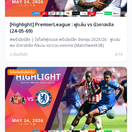
[Highlight] PremierLeague : ฟูแล่ม vs นิวคาสเซิล
(24-05-69)
#พรีเมียร์ลีก | ไฮไลท์ฟุตบอล พรีเมียร์ลีก อังกฤษ 2025/26 : ฟูแล่ม
พบ นิวคาสเซิล ที่สนาม คราเวน คอตเทจ (Matchweek38)
2 เดือนที่แล้ว
74
ไฮไลท์พรีเมียร์ลีก