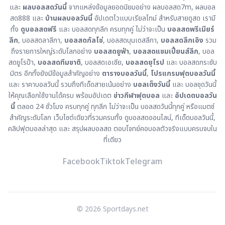
และ
ผลบอลสดวันนี้
จากแหล่งข้อมูลยอดนิยมอย่าง ผลบอลสด7m, ผลบอล
สด888 และ
บ้านผลบอลวันนี้
อัปเดตไวแบบเรียลไทม์ สำหรับสายดูสด เรามี
ทั้ง
ดูบอลสดฟรี
และ บอลสดทุกลีก ครบทุกคู่ ไม่ว่าจะเป็น
บอลสดพรีเมียร์
ลีก
, บอลสดลาลีกา,
บอลสดกัลโช่
, บอลสดบุนเดสลีกา,
บอลสดลีกเอิง
รวม
ถึงรายการใหญ่ระดับโลกอย่าง
บอลสดยูฟ่า
,
บอลสดแชมเปี้ยนส์ลีก
, บอล
สดยูโรป้า,
บอลสดทีมชาติ
, บอลสดเอเชีย,
บอลสดยุโรป
และ บอลสดกระชับ
มิตร อีกทั้งยังมีข้อมูลสำคัญอย่าง
ตารางบอลวันนี้
,
โปรแกรมฟุตบอลวันนี้
และ ราคาบอลวันนี้ รวมถึงทีเด็ดสายเน้นอย่าง
บอลเต็งวันนี้
และ บอลชุดวันนี้
ให้คุณเลือกใช้งานได้ครบ พร้อมอัปเดต
ข่าวกีฬาฟุตบอล
และ
อัปเดตบอลวัน
นี้
ตลอด 24 ชั่วโมง ครบทุกคู่ ทุกลีก ไม่ว่าจะเป็น บอลสดวันนี้ทุกคู่ หรือแมตช์
สำคัญระดับโลก เว็บไซต์เดียวที่รวมครบทั้ง ดูบอลสดออนไลน์, ทีเด็ดบอลวันนี้,
คลิปฟุตบอลล่าสุด และ สรุปผลบอลสด ตอบโจทย์คอบอลตัวจริงแบบครบจบใน
ที่เดียว
Facebook
Tiktok
Telegram
© 2026 Sportdays.net