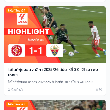
ไฮไลท์ลีกลาลีก้า
ไฮไลท์ฟุตบอล ลาลีกา 2025/26 สัปดาห์ที่ 38 : จีโรนา พบ
เอลเช
ไฮไลท์ฟุตบอล ลาลีกา 2025/26 สัปดาห์ที่ 38 : จีโรนา พบ เอลเช
2 เดือนที่แล้ว
70
ไฮไลท์ลีกลาลีก้า