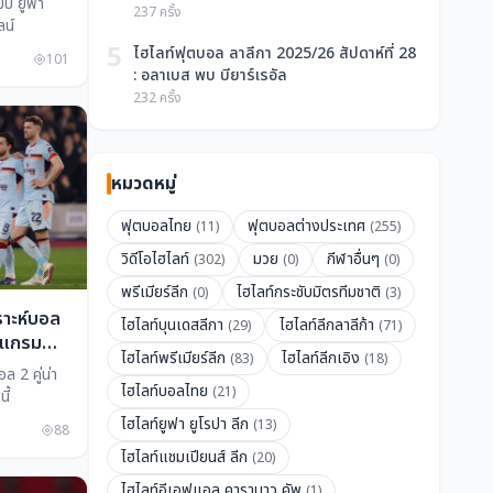
ป์ ยูฟ่า
237 ครั้ง
ลน์
5
ไฮไลท์ฟุตบอล ลาลีกา 2025/26 สัปดาห์ที่ 28
101
: อลาเบส พบ บียาร์เรอัล
232 ครั้ง
หมวดหมู่
ฟุตบอลไทย
ฟุตบอลต่างประเทศ
(11)
(255)
วิดีโอไฮไลท์
มวย
กีฬาอื่นๆ
(302)
(0)
(0)
พรีเมียร์ลีก
ไฮไลท์กระชับมิตรทีมชาติ
(0)
(3)
คราะห์บอล
ไฮไลท์บุนเดสลีกา
ไฮไลท์ลีกลาลีก้า
(29)
(71)
โปรแกรม
ไฮไลท์พรีเมียร์ลีก
ไฮไลท์ลีกเอิง
(83)
(18)
อล 2 คู่น่า
ไฮไลท์บอลไทย
(21)
ี้
ไฮไลท์ยูฟา ยูโรปา ลีก
(13)
88
ไฮไลท์แชมเปียนส์ ลีก
(20)
ไฮไลท์อีเอฟแอล คาราบาว คัพ
(1)