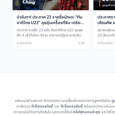
น่าจับตา! ประกาศ 23 รายชื่อนักเตะ “ทีม
ประกาศราย
ชาติไทย U23” ลุยอุ่นเครืิ่องที่จีน-เตรียม
เชียนคัพ 
ชน “เวียดนาม”
ประกาศ รายชื่อ 23 แข้ง ทีมชาติไทย U23 ชุดลุย
สมาคมฟุตบอ
ศึก 4 เส้าที่เมือง ซีอาน สาธารณรัฐประชาชนจีน
23 นักเตะที
เลือก ที่ไทย
4 เดือนที่แล้ว
95
4 เดือนที่แล้ว
การคุมทีมขอ
แฟนบอลห้ามพลาด! อัปเดตทุกความเคลื่อนไหวของวงการลูกหนังผ่าน
ด
เรายังรวม
ทีเด็ดบอลวันนี้
และ
ทีเด็ดบอลคืนนี้
พร้อมบทวิเคราะห์แบ
ความแม่นยำในการตัดสินใจ นอกจากนี้ยังมี
คลิปฟุตบอลล่าสุด
และไฮไลต์