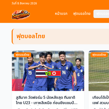
วันที่ 8 สิงหาคม 2026
หน้าแรก
ฟุตบอลไทย
ฟุตบอลต
ฟุตบอลไทย
ฟุตบอลไทย
ฟุตบอลไทย
สูสีมาก วัดฟอร์ม 5 นัดหลังสุด ทีมชาติ
เกือบได้เป
ไทย U23 - เกาหลีเหนือ ก่อนชิงแชมป์
เซฟ สวมบ
ฟุตบอลสี่เส้าที่จีน
ก่อนพ่ายห