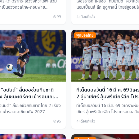
นฮีโร่-เต-วรากร-โชว์จังหวะเซฟ-สวม
เจอร์ราร์ด เผยชื่อ "ทีมม้ามืด" คว้าแชม
ำเป็นช่วงดวลโทษ-ก่อนพ่าย
แชมเปี้ยนส์ ลีก ฤดูกาลนี้ ไทยรัฐออนไ
8
99
4 เดือนที่แล้ว
ฟุตบอลไทย
"อนันต์" ลั่นขอช่วยทีมชาติ
ทีเด็ดบอลวันนี้ 16 มี.ค. 69 วิเ
อง ลุ้นชนะเติร์กฯ เข้ารอบเอเชีย
2 คู่น่าเชียร์ ลุ้นพรีเมียร์ลีก 
7
บอลวันนี้
ันต์" ลั่นขอช่วยทีมชาติไทย 2 เรื่อง
ทีเด็ดบอลวันนี้ 16 มี.ค. 69 วิเคราะห์บ
์กฯ เข้ารอบเอเชียนคัพ 2027
เชียร์ ลุ้นพรีเมียร์ลีก โปรแกรมบอลวันน
96
4 เดือนที่แล้ว