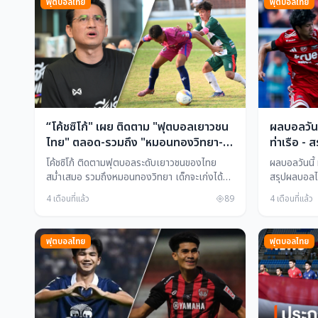
ฟุตบอลไทย
ฟุตบอลไทย
“โค้ชซิโก้" เผย ติดตาม "ฟุตบอลเยาวชน
ผลบอลวันน
ไทย" ตลอด-รวมถึง "หมอนทองวิทยา-เต
ท่าเรือ -
วรากร" (คลิป)
15 มี.ค. 6
โค้ชซิโก้ ติดตามฟุตบอลระดับเยาวชนของไทย
ผลบอลวันนี้
สม่ำเสมอ รวมถึงหมอนทองวิทยา เด็กจะเก่งได้
สรุปผลบอลไท
ต้องมีเทคนิค ระเบียบวินัย และมีความศรัทธาจาก
4 เดือนที่แล้ว
89
4 เดือนที่แล้ว
แฟนบอล
ฟุตบอลไทย
ฟุตบอลไทย