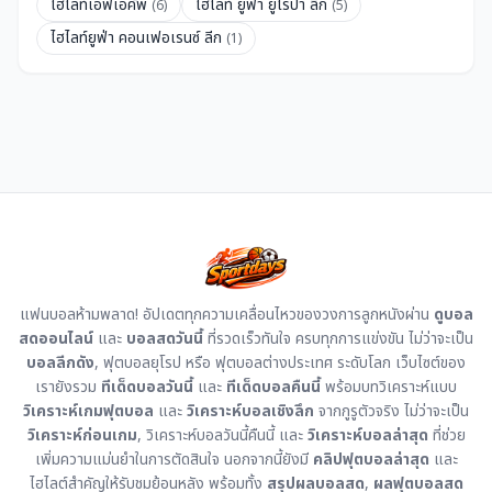
ไฮไลท์เอฟเอคัพ
ไฮไลท์ ยูฟา ยูโรปา ลีก
(6)
(5)
ไฮไลท์ยูฟ่า คอนเฟอเรนซ์ ลีก
(1)
แฟนบอลห้ามพลาด! อัปเดตทุกความเคลื่อนไหวของวงการลูกหนังผ่าน
ดูบอล
สดออนไลน์
และ
บอลสดวันนี้
ที่รวดเร็วทันใจ ครบทุกการแข่งขัน ไม่ว่าจะเป็น
บอลลีกดัง
, ฟุตบอลยุโรป หรือ ฟุตบอลต่างประเทศ ระดับโลก เว็บไซต์ของ
เรายังรวม
ทีเด็ดบอลวันนี้
และ
ทีเด็ดบอลคืนนี้
พร้อมบทวิเคราะห์แบบ
วิเคราะห์เกมฟุตบอล
และ
วิเคราะห์บอลเชิงลึก
จากกูรูตัวจริง ไม่ว่าจะเป็น
วิเคราะห์ก่อนเกม
, วิเคราะห์บอลวันนี้คืนนี้ และ
วิเคราะห์บอลล่าสุด
ที่ช่วย
เพิ่มความแม่นยำในการตัดสินใจ นอกจากนี้ยังมี
คลิปฟุตบอลล่าสุด
และ
ไฮไลต์สำคัญให้รับชมย้อนหลัง พร้อมทั้ง
สรุปผลบอลสด
,
ผลฟุตบอลสด