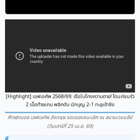
[Highlight] เอฟเอคัพ 2568/69: เรือใบโกงความตาย! โดนก่อนรัว
2 เม็ดท้ายเกม พลิกดับ นักบุญ 2-1 ทะลุเข้าชิง
ศึกฟุตบอล เอฟเอคัพ อังกฤษ รอบรองชนะเลิศ ณ สนามเวมบลีย์
(วันเสาร์ที่ 25 เม.ย. 69)