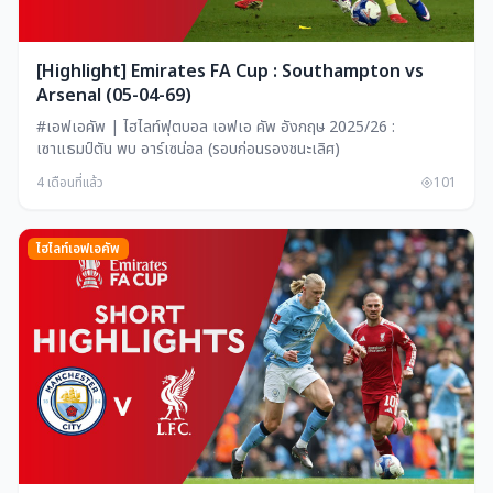
[Highlight] Emirates FA Cup : Southampton vs
Arsenal (05-04-69)
#เอฟเอคัพ | ไฮไลท์ฟุตบอล เอฟเอ คัพ อังกฤษ 2025/26 :
เซาแธมป์ตัน พบ อาร์เซน่อล (รอบก่อนรองชนะเลิศ)
4 เดือนที่แล้ว
101
ไฮไลท์เอฟเอคัพ