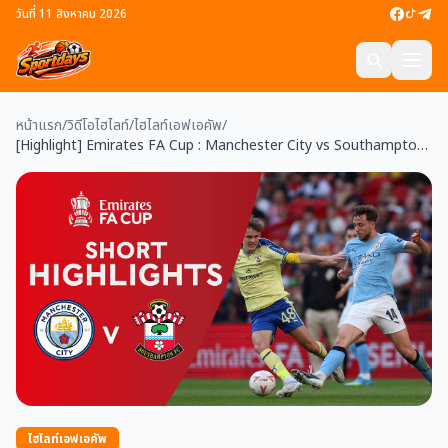
วันที่ 11 สิงหาคม 2026
หน้าแรก
/
วิดีโอไฮไลท์
/
ไฮไลท์เอฟเอคัพ
/
[Highlight] Emirates FA Cup : Manchester City vs Southampton
(25-04-69)
ไฮไลท์เอฟเอคัพ