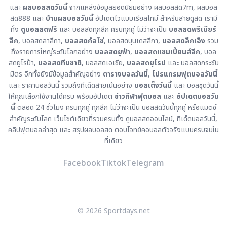
และ
ผลบอลสดวันนี้
จากแหล่งข้อมูลยอดนิยมอย่าง ผลบอลสด7m, ผลบอล
สด888 และ
บ้านผลบอลวันนี้
อัปเดตไวแบบเรียลไทม์ สำหรับสายดูสด เรามี
ทั้ง
ดูบอลสดฟรี
และ บอลสดทุกลีก ครบทุกคู่ ไม่ว่าจะเป็น
บอลสดพรีเมียร์
ลีก
, บอลสดลาลีกา,
บอลสดกัลโช่
, บอลสดบุนเดสลีกา,
บอลสดลีกเอิง
รวม
ถึงรายการใหญ่ระดับโลกอย่าง
บอลสดยูฟ่า
,
บอลสดแชมเปี้ยนส์ลีก
, บอล
สดยูโรป้า,
บอลสดทีมชาติ
, บอลสดเอเชีย,
บอลสดยุโรป
และ บอลสดกระชับ
มิตร อีกทั้งยังมีข้อมูลสำคัญอย่าง
ตารางบอลวันนี้
,
โปรแกรมฟุตบอลวันนี้
และ ราคาบอลวันนี้ รวมถึงทีเด็ดสายเน้นอย่าง
บอลเต็งวันนี้
และ บอลชุดวันนี้
ให้คุณเลือกใช้งานได้ครบ พร้อมอัปเดต
ข่าวกีฬาฟุตบอล
และ
อัปเดตบอลวัน
นี้
ตลอด 24 ชั่วโมง ครบทุกคู่ ทุกลีก ไม่ว่าจะเป็น บอลสดวันนี้ทุกคู่ หรือแมตช์
สำคัญระดับโลก เว็บไซต์เดียวที่รวมครบทั้ง ดูบอลสดออนไลน์, ทีเด็ดบอลวันนี้,
คลิปฟุตบอลล่าสุด และ สรุปผลบอลสด ตอบโจทย์คอบอลตัวจริงแบบครบจบใน
ที่เดียว
Facebook
Tiktok
Telegram
© 2026 Sportdays.net