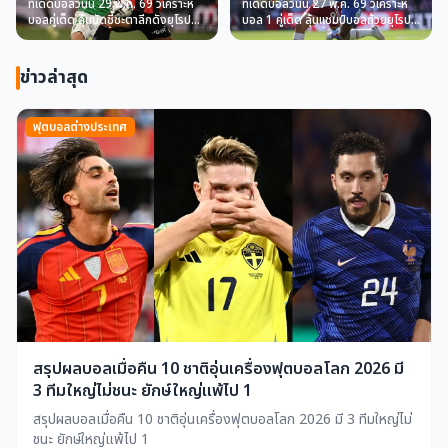
ทีเด็ดบอลวันนี้ 29 พ.ค. 69 วิเคราะห์
ทีเด็ดบอลวันนี้ 27 พ.ค. 69 วิเคราะห์
บอลคู่เด็ด ลุ้นนัดชี้ชะตาลีกดังยุโรป
บอล 1 คู่เด็ด ลุ้นแชมป์บอลถ้วยยุโรป
โปรแกรมบอลวันนี้
โปรแกรมบอลวันนี้
ข่าวล่าสุด
ฟุตบอลต่างประเทศ
สรุปผลบอลเมื่อคืน 10 ชาติอุ่นเครื่องฟุตบอลโลก 2026 มี
3 ทีมใหญ่ไม่ชนะ ยักษ์ใหญ่แพ้ไป 1
สรุปผลบอลเมื่อคืน 10 ชาติอุ่นเครื่องฟุตบอลโลก 2026 มี 3 ทีมใหญ่ไม่
ชนะ ยักษ์ใหญ่แพ้ไป 1