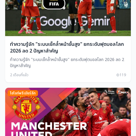
ทำความรู้จัก "ระบบเช็กล้ำหน้าขั้นสูง" ยกระดับฟุตบอลโลก
2026 ลด 2 ปัญหาสำคัญ
ทำความรู้จัก "ระบบเช็กล้ำหน้าขั้นสูง" ยกระดับฟุตบอลโลก 2026 ลด 2
ปัญหาสำคัญ
2 เดือนที่แล้ว
119
ไฮไลท์พรีเมียร์ลีก