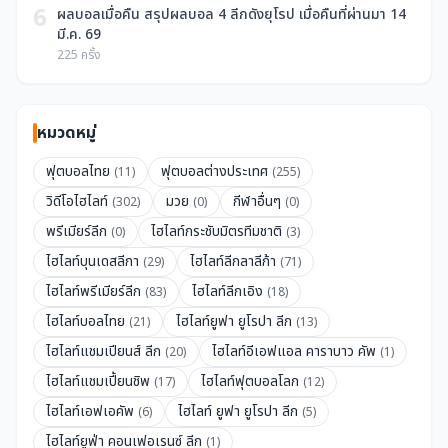
6
ผลบอลเมื่อคืน สรุปผลบอล 4 ลีกดังยุโรป เมื่อคืนที่ผ่านมา 14
มี.ค. 69
225 ครั้ง
หมวดหมู่
ฟุตบอลไทย
ฟุตบอลต่างประเทศ
(11)
(255)
วิดีโอไฮไลท์
มวย
กีฬาอื่นๆ
(302)
(0)
(0)
พรีเมียร์ลีก
ไฮไลท์กระชับมิตรทีมชาติ
(0)
(3)
ไฮไลท์บุนเดสลีกา
ไฮไลท์ลีกลาลีก้า
(29)
(71)
ไฮไลท์พรีเมียร์ลีก
ไฮไลท์ลีกเอิง
(83)
(18)
ไฮไลท์บอลไทย
ไฮไลท์ยูฟา ยูโรปา ลีก
(21)
(13)
ไฮไลท์แชมเปียนส์ ลีก
ไฮไลท์อีเอฟแอล คาราบาว คัพ
(20)
(1)
ไฮไลท์แชมเปี้ยนชิพ
ไฮไลท์ฟุตบอลโลก
(17)
(12)
ไฮไลท์เอฟเอคัพ
ไฮไลท์ ยูฟา ยูโรปา ลีก
(6)
(5)
ไฮไลท์ยูฟ่า คอนเฟอเรนซ์ ลีก
(1)