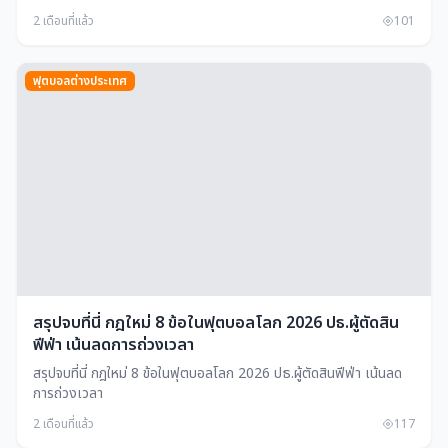
2 เดือนที่แล้ว
101
ฟุตบอลต่างประเทศ
สรุปจบที่นี่ กฎใหม่ 8 ข้อในฟุตบอลโลก 2026 ปธ.ผู้ตัดสิน
ฟีฟ่า เน้นลดการถ่วงเวลา
สรุปจบที่นี่ กฎใหม่ 8 ข้อในฟุตบอลโลก 2026 ปธ.ผู้ตัดสินฟีฟ่า เน้นลด
การถ่วงเวลา
2 เดือนที่แล้ว
117