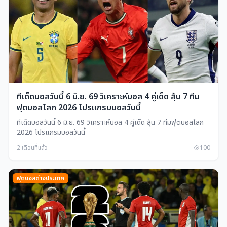
ทีเด็ดบอลวันนี้ 6 มิ.ย. 69 วิเคราะห์บอล 4 คู่เด็ด ลุ้น 7 ทีม
ฟุตบอลโลก 2026 โปรแกรมบอลวันนี้
ทีเด็ดบอลวันนี้ 6 มิ.ย. 69 วิเคราะห์บอล 4 คู่เด็ด ลุ้น 7 ทีมฟุตบอลโลก
2026 โปรแกรมบอลวันนี้
2 เดือนที่แล้ว
100
ฟุตบอลต่างประเทศ