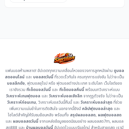
แฟนบอลห้ามพลาด! อัปเดตทุกความเคลื่อนไหวของวงการลูกหนังผ่าน
ดูบอล
สดออนไลน์
และ
บอลสดวันนี้
ที่รวดเร็วทันใจ ครบทุกการแข่งขัน ไม่ว่าจะเป็น
บอลลีกดัง
, ฟุตบอลยุโรป หรือ ฟุตบอลต่างประเทศ ระดับโลก เว็บไซต์ของ
เรายังรวม
ทีเด็ดบอลวันนี้
และ
ทีเด็ดบอลคืนนี้
พร้อมบทวิเคราะห์แบบ
วิเคราะห์เกมฟุตบอล
และ
วิเคราะห์บอลเชิงลึก
จากกูรูตัวจริง ไม่ว่าจะเป็น
วิเคราะห์ก่อนเกม
, วิเคราะห์บอลวันนี้คืนนี้ และ
วิเคราะห์บอลล่าสุด
ที่ช่วย
เพิ่มความแม่นยำในการตัดสินใจ นอกจากนี้ยังมี
คลิปฟุตบอลล่าสุด
และ
ไฮไลต์สำคัญให้รับชมย้อนหลัง พร้อมทั้ง
สรุปผลบอลสด
,
ผลฟุตบอลสด
และ
ผลบอลสดวันนี้
จากแหล่งข้อมูลยอดนิยมอย่าง ผลบอลสด7m, ผลบอล
สด888 และ
บ้านผลบอลวันนี้
อัปเดตไวแบบเรียลไทม์ สำหรับสายดูสด เรามี