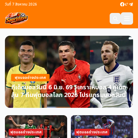
วันที่ 7 สิงหาคม 2026
ฟุตบอลต่างประเทศ
ทีเด็ดบอลวันนี้ 6 มิ.ย. 69 วิเคราะห์บอล 4 คู่เด็ด
ลุ้น 7 ทีมฟุตบอลโลก 2026 โปรแกรมบอลวันนี้
ฟุตบอลต่างประเทศ
ฟุตบอลต่างประเทศ