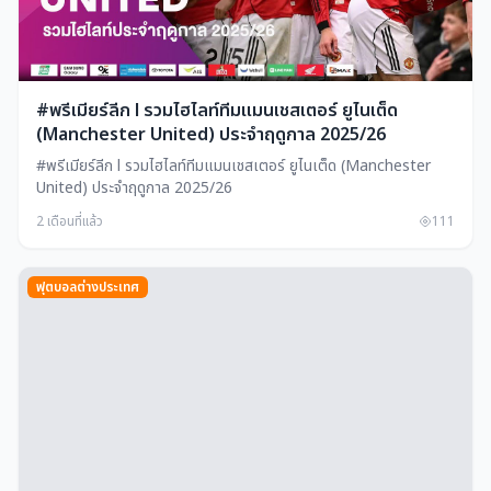
#พรีเมียร์ลีก l รวมไฮไลท์ทีมแมนเชสเตอร์ ยูไนเต็ด
(Manchester United) ประจำฤดูกาล 2025/26
#พรีเมียร์ลีก l รวมไฮไลท์ทีมแมนเชสเตอร์ ยูไนเต็ด (Manchester
United) ประจำฤดูกาล 2025/26
2 เดือนที่แล้ว
111
ฟุตบอลต่างประเทศ