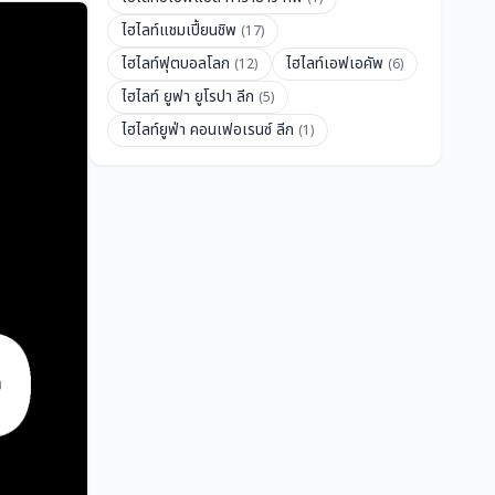
ไฮไลท์แชมเปี้ยนชิพ
(17)
ไฮไลท์ฟุตบอลโลก
ไฮไลท์เอฟเอคัพ
(12)
(6)
ไฮไลท์ ยูฟา ยูโรปา ลีก
(5)
ไฮไลท์ยูฟ่า คอนเฟอเรนซ์ ลีก
(1)