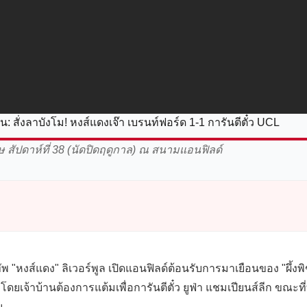
ซัน: สั่งลาบังโม! หงส์แดงเจ๊า เบรนท์ฟอร์ด 1-1 การันตีตั๋ว UCL
ฤษ สัปดาห์ที่ 38 (นัดปิดฤดูกาล) ณ สนามแอนฟิลด์
ัพ "หงส์แดง" ลิเวอร์พูล เปิดแอนฟิลด์ต้อนรับการมาเยือนของ "ผึ้งพ
โดยเจ้าบ้านต้องการแต้มเพื่อการันตีตั๋ว ยูฟ่า แชมเปียนส์ลีก ขณะที
น