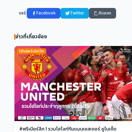
แชร์:
Facebook
Twitter
คัดลอก
ข่าวที่เกี่ยวข้อง
ไฮไลท์พรีเมียร์ลีก
#พรีเมียร์ลีก l รวมไฮไลท์ทีมแมนเชสเตอร์ ยูไนเต็ด