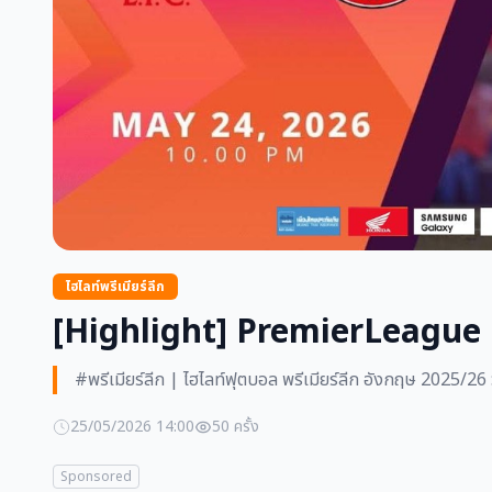
ไฮไลท์พรีเมียร์ลีก
[Highlight] PremierLeague : 
#พรีเมียร์ลีก | ไฮไลท์ฟุตบอล พรีเมียร์ลีก อังกฤษ 2025/2
25/05/2026 14:00
50 ครั้ง
Sponsored