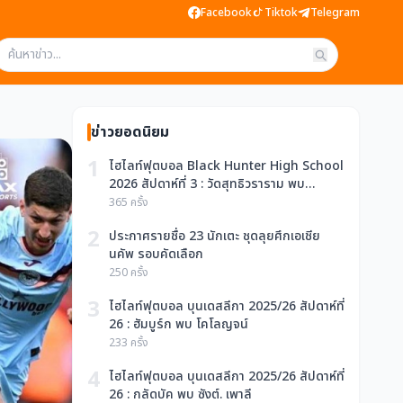
Facebook
Tiktok
Telegram
ข่าวยอดนิยม
1
ไฮไลท์ฟุตบอล Black Hunter High School
2026 สัปดาห์ที่ 3 : วัดสุทธิวราราม พบ
ราชสีมาวิทยาลัย
365 ครั้ง
2
ประกาศรายชื่อ 23 นักเตะ ชุดลุยศึกเอเชีย
นคัพ รอบคัดเลือก
250 ครั้ง
3
ไฮไลท์ฟุตบอล บุนเดสลีกา 2025/26 สัปดาห์ที่
26 : ฮัมบูร์ก พบ โคโลญจน์
233 ครั้ง
4
ไฮไลท์ฟุตบอล บุนเดสลีกา 2025/26 สัปดาห์ที่
26 : กลัดบัค พบ ซังต์. เพาลี