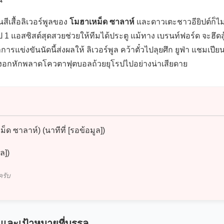
ีเสื้อลิเวอร์พูลของ
โมฮาเหม็ด ซาลาห์
และดาวเตะชาวอียิปต์ก็ไม
 แอสซิสต์สุดสวยช่วยให้ทีมได้ประตู แม้ทาง เบรนท์ฟอร์ด จะฮึดส
แข่งขันนัดนี้ส่งผลให้ ลิเวอร์พูล คว้าตั๋วไปลุยศึก ยูฟ่า แชมเปียน
้องอกหักพลาดโควตาฟุตบอลถ้วยยุโรปไปอย่างน่าเสียดาย
็ด ซาลาห์) (นาทีที่ [รอข้อมูล])
ล])
ครับ
 และเป้าหมายที่บรรลุ