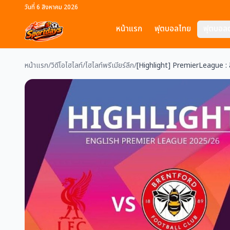
วันที่ 6 สิงหาคม 2026
หน้าแรก
ฟุตบอลไทย
ฟุตบอลต
หน้าแรก
/
วิดีโอไฮไลท์
/
ไฮไลท์พรีเมียร์ลีก
/
[Highlight] PremierLeague : ล