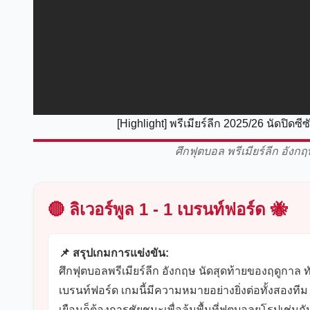
[Highlight] พรีเมียร์ลีก 2025/26 นัดปิดซี
ศึกฟุตบอล พรีเมียร์ลีก อังก
🔴 ลิเวอร์พูล 1 - 1 เบรนท์ฟอร์ด 🐝
📌 สรุปเกมการแข่งขัน:
ศึกฟุตบอลพรีเมียร์ลีก อังกฤษ นัดสุดท้ายของฤดูกาล ท
เบรนท์ฟอร์ด เกมนี้มีความหมายอย่างยิ่งต่อทั้งสองทีม 
เยือนก็ต้องการชัยชนะเพื่อลุ้นพื้นที่ฟุตบอลยุโรปเช่นกั