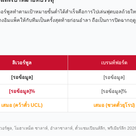
ิเวอร์พูลทำตามเป้าหมายขั้นต่ำได้สำเร็จคือการไปเล่นฟุตบอลถ้วยใ
้างอิมแพ็คให้กับทีมเป็นครั้งสุดท้ายก่อนอำลา ถือเป็นการปิดฉากฤด
ลิเวอร์พูล
เบรนท์ฟอร์ด
[รอข้อมูล]
[รอข้อมูล]
[รอข้อมูล]%
[รอข้อมูล]%
เสมอ (คว้าตั๋ว UCL)
เสมอ (ชวดตั๋วยุโรป)
เวอร์พูล, โมฮาเหม็ด ซาลาห์, อำลาซาลาห์, ตั๋วแชมเปียนส์ลีก, พรีเมียร์ลีก 202