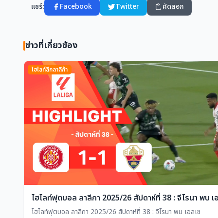
แชร์:
Facebook
Twitter
คัดลอก
ข่าวที่เกี่ยวข้อง
ไฮไลท์ลีกลาลีก้า
ไฮไลท์ฟุตบอล ลาลีกา 2025/26 สัปดาห์ที่ 38 : จีโรนา พบ เ
ไฮไลท์ฟุตบอล ลาลีกา 2025/26 สัปดาห์ที่ 38 : จีโรนา พบ เอลเช