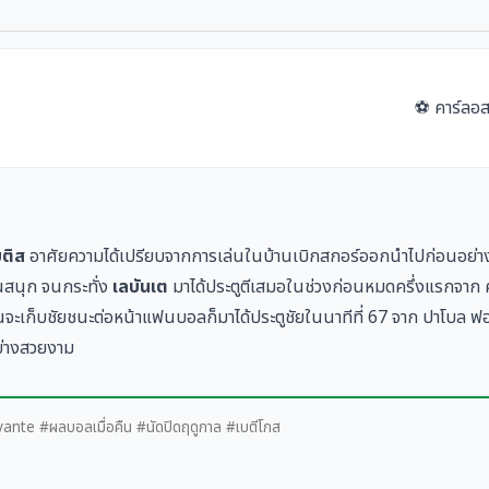
⚽ คาร์ลอส
บติส
อาศัยความได้เปรียบจากการเล่นในบ้านเบิกสกอร์ออกนำไปก่อนอย่าง
กันสนุก จนกระทั่ง
เลบันเต
มาได้ประตูตีเสมอในช่วงก่อนหมดครึ่งแรกจาก 
ุ่งมั่นจะเก็บชัยชนะต่อหน้าแฟนบอลก็มาได้ประตูชัยในนาทีที่ 67 จาก ปาโบล ฟ
อย่างสวยงาม
ante #ผลบอลเมื่อคืน #นัดปิดฤดูกาล #เบตีโกส