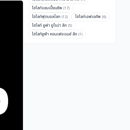
ไฮไลท์แชมเปี้ยนชิพ
(17)
ไฮไลท์ฟุตบอลโลก
ไฮไลท์เอฟเอคัพ
(12)
(6)
ไฮไลท์ ยูฟา ยูโรปา ลีก
(5)
ไฮไลท์ยูฟ่า คอนเฟอเรนซ์ ลีก
(1)