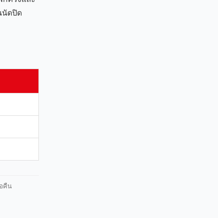
นัดปิด
อคืน