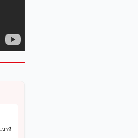
ในนาที