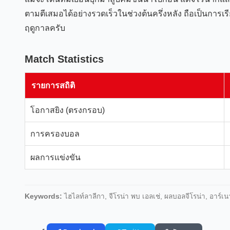
ตามตีเสมอได้อย่างรวดเร็วในช่วงต้นครึ่งหลัง ถือเป็นก
ฤดูกาลครับ
Match Statistics
รายการสถิติ
โอกาสยิง (ตรงกรอบ)
การครองบอล
ผลการแข่งขัน
Keywords:
ไฮไลท์ลาลีกา, จีโรน่า พบ เอลเช่, ผลบอลจีโรน่า, อาร์เน