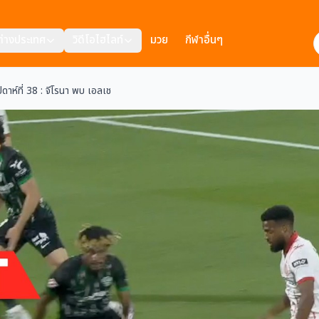
่างประเทศ
วิดีโอไฮไลท์
มวย
กีฬาอื่นๆ
าห์ที่ 38 : จีโรนา พบ เอลเช