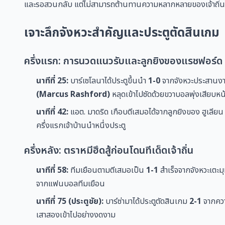
และรอสวนกลับ แต่ไม่สามารถต้านทานความหลากหลายของเจ้าถิ่นไ
เจาะลึกจังหวะสำคัญและประตูตัดสินเกม
ครึ่งแรก: การนวดแนวรับและลูกยิงของแรชฟอร์ด
นาทีที่ 25:
บาร์เซโลนาได้ประตูขึ้นนำ
1-0
จากจังหวะประสานง
(Marcus Rashford)
หลุดเข้าไปซัดด้วยขวาบอลพุ่งเสียบหน้
นาทีที่ 42:
แอต. มาดริด เกือบตีเสมอได้จากลูกยิงของ ฮูเลียน อ
ครึ่งแรกเจ้าบ้านนำหนึ่งประตู
ครึ่งหลัง: ตราหมีฮึดสู้ก่อนโดนทีเด็ดเจ้าถิ่น
นาทีที่ 58:
ทีมเยือนตามตีเสมอเป็น
1-1
สำเร็จจากจังหวะเตะมุ
จากแฟนบอลทีมเยือน
นาทีที่ 75 (ประตูชัย):
บาร์ซ่ามาได้ประตูตัดสินเกม
2-1
จากคว
เสาสองเข้าไปอย่างงดงาม