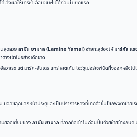
ด้ ส่งผลให้บาร์ซ่าเฉือนชนะไปได้ก่อนในยกแรก
านสุดสวย
ลามีน ยามาล (Lamine Yamal)
จ่ายทะลุช่องให้
มาร์คัส แร
าต่างเข้าไปอย่างเด็ดขาด
ัลวาเรซ แต่ มาร์ค-อันเดร แทร์ สเตเก้น โชว์ซูเปอร์เซฟปัดทิ้งออกหลังไปไ
ม บอลขลุกขลิกหน้าประตูและเป็นปราการหลังที่เทกตัวขึ้นโขกพังตาข่ายเรีย
ามยอดเยี่ยมของ
ลามีน ยามาล
ที่ลากตัดเข้าในก่อนปั่นด้วยซ้ายข้างถนัด