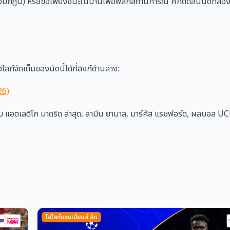
มีกฎนี้) หรือขอเพียงชนะในบ้านเพื่อพลิกสถานการณ์ ศึกตัดสินนัดที่สองจ
ัดเต็มของนัดนี้ได้ที่ลิงก์ด้านล่าง:
26)
บ แอตเลติโก มาดริด ล่าสุด, ลามีน ยามาล, มาร์คัส แรชฟอร์ด, ผลบอล UCL
ไฮไลท์แชมเปียนส์ ลีก