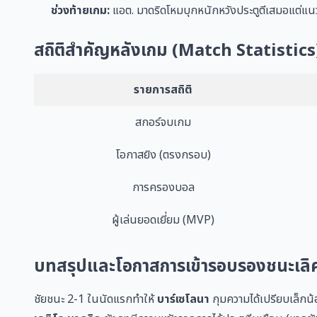
ช่วงท้ายเกม:
แอต. มาดริดโหมบุกหนักหวังประตูตีเสมอแต่แนวร
สถิติสำคัญหลังเกม (Match Statistics
รายการสถิติ
สกอร์จบเกม
โอกาสยิง (ตรงกรอบ)
การครองบอล
ผู้เล่นยอดเยี่ยม (MVP)
บทสรุปและโอกาสการเข้ารอบรองชนะเลิ
ชัยชนะ 2-1 ในนัดแรกทำให้
บาร์เซโลนา
กุมความได้เปรียบเล็กน้