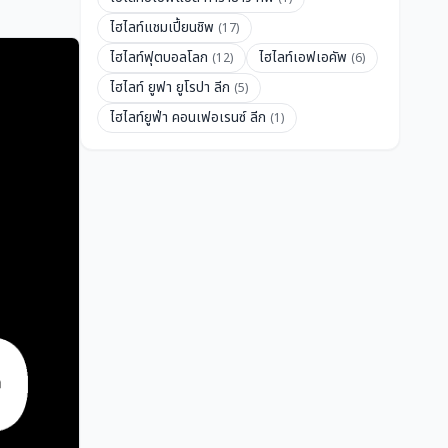
ไฮไลท์แชมเปี้ยนชิพ
(17)
ไฮไลท์ฟุตบอลโลก
ไฮไลท์เอฟเอคัพ
(12)
(6)
ไฮไลท์ ยูฟา ยูโรปา ลีก
(5)
ไฮไลท์ยูฟ่า คอนเฟอเรนซ์ ลีก
(1)