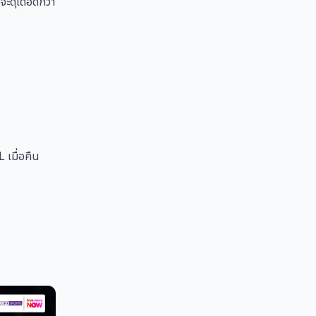
ะดุเดือดกว่า
 เมื่อคืน