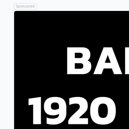
Sponsored