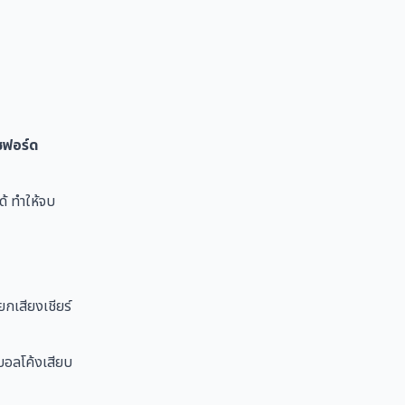
ชฟอร์ด
ด้ ทำให้จบ
กเสียงเชียร์
 บอลโค้งเสียบ