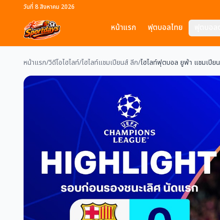
วันที่ 8 สิงหาคม 2026
หน้าแรก
ฟุตบอลไทย
ฟุตบอลต
หน้าแรก
/
วิดีโอไฮไลท์
/
ไฮไลท์แชมเปียนส์ ลีก
/
ไฮไลท์ฟุตบอล ยูฟ่า แชมเปีย