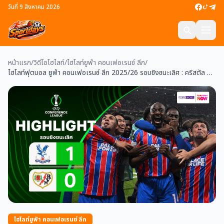
วันที่ 9 สิงหาคม 2026
หน้าแรก
/
วิดีโอไฮไลท์
/
ไฮไลท์ยูฟ่า คอนเฟอเรนซ์ ลีก
/
ไฮไลท์ฟุตบอล ยูฟ่า คอนเฟอเรนซ์ ลีก 2025/26 รอบชิงชนะเลิศ : คริสตัล พา
เลซ พบ ราโย
ไฮไลท์ยูฟ่า คอนเฟอเรนซ์ ลีก