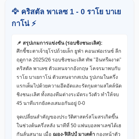
🦅 คริสตัล พาเลซ 1 - 0 ราโย บาเย
กาโน่ ⚡
📌 สรุปเกมการแข่งขัน (รอบชิงชนะเลิศ):
ศึกชี้ชะตาเจ้ายุโรปถ้วยเล็ก ยูฟ่า คอนเฟอเรนซ์ ลีก
ฤดูกาล 2025/26 รอบชิงชนะเลิศ ทัพ "อินทรีผงาด"
คริสตัล พาเลซ ตัวแทนจากอังกฤษ โคจรมาพบกับ
ราโย บาเยกาโน่ ตัวแทนจากสเปน รูปเกมในครึ่ง
แรกเต็มไปด้วยความอึดอัดและรัดกุมตามสไตล์นัด
ชิงชนะเลิศ ทั้งสองทีมต่างระมัดระวังตัว ทำให้จบ
45 นาทีแรกยังคงเสมอกันอยู่ 0-0
จุดเปลี่ยนสำคัญของประวัติศาสตร์สโมสรเกิดขึ้น
ในช่วงต้นครึ่งหลัง นาทีที่ 50 แฟนบอลพาเลซได้เฮ
กันลั่นสนาม เมื่อ
ฌอง-ฟิลิปป์ มาเตต้า
กองหน้าตัว