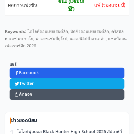
ชนะ (แชมป์!
ผลการแข่งขัน
แพ้ (รองแชมป์)
🏆)
Keywords:
ไฮไลท์คอนเฟอเรนซ์ลีก, นัดชิงคอนเฟอเรนซ์ลีก, คริสตัล
พาเลซ พบ ราโย, พาเลซแชมป์ยุโรป, ฌอง-ฟิลิปป์ มาเตต้า, แชมป์คอน
เฟอเรนซ์ลีก 2026
แชร์:
Facebook
Twitter
คัดลอก
ข่าวยอดนิยม
1
ไฮไลท์ฟุตบอล Black Hunter High School 2026 สัปดาห์ที่