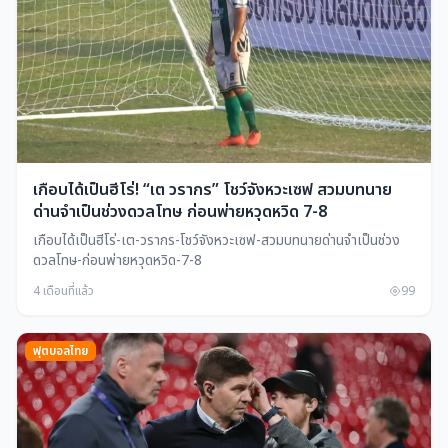
เกือบได้เป็นฮีโร่! “เต วรากร” โชว์จังหวะเซฟ สวมบทนาย
ด่านจำเป็นช่วงดวลโทษ ก่อนพ่ายหวุดหวิด 7-8
เกือบได้เป็นฮีโร่-เต-วรากร-โชว์จังหวะเซฟ-สวมบทนายด่านจำเป็นช่วง
ดวลโทษ-ก่อนพ่ายหวุดหวิด-7-8
4 เดือนที่แล้ว
99
ฟุตบอลไทย