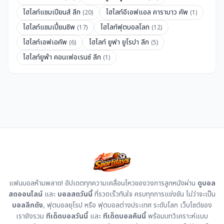
ไฮไลท์แชมเปียนส์ ลีก
ไฮไลท์อีเอฟแอล คาราบาว คัพ
(20)
(1)
ไฮไลท์แชมเปี้ยนชิพ
ไฮไลท์ฟุตบอลโลก
(17)
(12)
ไฮไลท์เอฟเอคัพ
ไฮไลท์ ยูฟา ยูโรปา ลีก
(6)
(5)
ไฮไลท์ยูฟ่า คอนเฟอเรนซ์ ลีก
(1)
แฟนบอลห้ามพลาด! อัปเดตทุกความเคลื่อนไหวของวงการลูกหนังผ่าน
ดูบอล
สดออนไลน์
และ
บอลสดวันนี้
ที่รวดเร็วทันใจ ครบทุกการแข่งขัน ไม่ว่าจะเป็น
บอลลีกดัง
, ฟุตบอลยุโรป หรือ ฟุตบอลต่างประเทศ ระดับโลก เว็บไซต์ของ
เรายังรวม
ทีเด็ดบอลวันนี้
และ
ทีเด็ดบอลคืนนี้
พร้อมบทวิเคราะห์แบบ