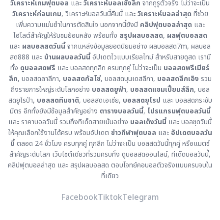
วิเคราะห์เกมฟุตบอล
และ
วิเคราะห์บอลเชิงลึก
จากกูรูตัวจริง ไม่ว่าจะเป็น
วิเคราะห์ก่อนเกม
, วิเคราะห์บอลวันนี้คืนนี้ และ
วิเคราะห์บอลล่าสุด
ที่ช่วย
เพิ่มความแม่นยำในการตัดสินใจ นอกจากนี้ยังมี
คลิปฟุตบอลล่าสุด
และ
ไฮไลต์สำคัญให้รับชมย้อนหลัง พร้อมทั้ง
สรุปผลบอลสด
,
ผลฟุตบอลสด
และ
ผลบอลสดวันนี้
จากแหล่งข้อมูลยอดนิยมอย่าง ผลบอลสด7m, ผลบอล
สด888 และ
บ้านผลบอลวันนี้
อัปเดตไวแบบเรียลไทม์ สำหรับสายดูสด เรามี
ทั้ง
ดูบอลสดฟรี
และ บอลสดทุกลีก ครบทุกคู่ ไม่ว่าจะเป็น
บอลสดพรีเมียร์
ลีก
, บอลสดลาลีกา,
บอลสดกัลโช่
, บอลสดบุนเดสลีกา,
บอลสดลีกเอิง
รวม
ถึงรายการใหญ่ระดับโลกอย่าง
บอลสดยูฟ่า
,
บอลสดแชมเปี้ยนส์ลีก
, บอล
สดยูโรป้า,
บอลสดทีมชาติ
, บอลสดเอเชีย,
บอลสดยุโรป
และ บอลสดกระชับ
มิตร อีกทั้งยังมีข้อมูลสำคัญอย่าง
ตารางบอลวันนี้
,
โปรแกรมฟุตบอลวันนี้
และ ราคาบอลวันนี้ รวมถึงทีเด็ดสายเน้นอย่าง
บอลเต็งวันนี้
และ บอลชุดวันนี้
ให้คุณเลือกใช้งานได้ครบ พร้อมอัปเดต
ข่าวกีฬาฟุตบอล
และ
อัปเดตบอลวัน
นี้
ตลอด 24 ชั่วโมง ครบทุกคู่ ทุกลีก ไม่ว่าจะเป็น บอลสดวันนี้ทุกคู่ หรือแมตช์
สำคัญระดับโลก เว็บไซต์เดียวที่รวมครบทั้ง ดูบอลสดออนไลน์, ทีเด็ดบอลวันนี้,
คลิปฟุตบอลล่าสุด และ สรุปผลบอลสด ตอบโจทย์คอบอลตัวจริงแบบครบจบใน
ที่เดียว
Facebook
Tiktok
Telegram