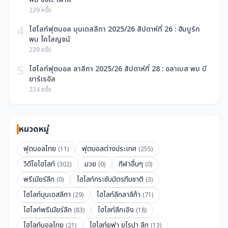
239 ครั้ง
4
ไฮไลท์ฟุตบอล บุนเดสลีกา 2025/26 สัปดาห์ที่ 26 : ฮัมบูร์ก
พบ โคโลญจน์
239 ครั้ง
5
ไฮไลท์ฟุตบอล ลาลีกา 2025/26 สัปดาห์ที่ 28 : อลาเบส พบ บี
ยาร์เรอัล
234 ครั้ง
หมวดหมู่
ฟุตบอลไทย
ฟุตบอลต่างประเทศ
(11)
(255)
วิดีโอไฮไลท์
มวย
กีฬาอื่นๆ
(302)
(0)
(0)
พรีเมียร์ลีก
ไฮไลท์กระชับมิตรทีมชาติ
(0)
(3)
ไฮไลท์บุนเดสลีกา
ไฮไลท์ลีกลาลีก้า
(29)
(71)
ไฮไลท์พรีเมียร์ลีก
ไฮไลท์ลีกเอิง
(83)
(18)
ไฮไลท์บอลไทย
ไฮไลท์ยูฟา ยูโรปา ลีก
(21)
(13)