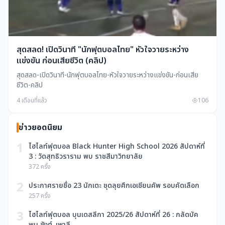
สุดสลด! เปิดวินาที "นักฟุตบอลไทย" หัวใจวายระหว่าง
แข่งขัน ก่อนเสียชีวิต (คลิป)
สุดสลด-เปิดวินาที-นักฟุตบอลไทย-หัวใจวายระหว่างแข่งขัน-ก่อนเสีย
ชีวิต-คลิป
4 เดือนที่แล้ว
106
ข่าวยอดนิยม
1
ไฮไลท์ฟุตบอล Black Hunter High School 2026 สัปดาห์ที่
3 : วัดสุทธิวราราม พบ ราชสีมาวิทยาลัย
372 ครั้ง
2
ประกาศรายชื่อ 23 นักเตะ ชุดลุยศึกเอเชียนคัพ รอบคัดเลือก
257 ครั้ง
3
ไฮไลท์ฟุตบอล บุนเดสลีกา 2025/26 สัปดาห์ที่ 26 : กลัดบัค
พบ ซังต์. เพาลี