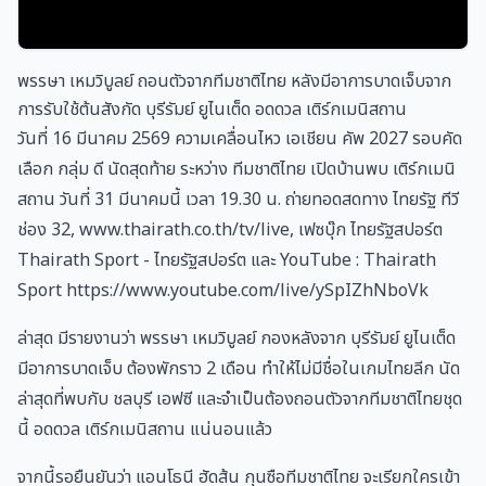
พรรษา เหมวิบูลย์ ถอนตัวจากทีมชาติไทย หลังมีอาการบาดเจ็บจาก
การรับใช้ต้นสังกัด บุรีรัมย์ ยูไนเต็ด อดดวล เติร์กเมนิสถาน
วันที่ 16 มีนาคม 2569 ความเคลื่อนไหว เอเชียน คัพ 2027 รอบคัด
เลือก กลุ่ม ดี นัดสุดท้าย ระหว่าง ทีมชาติไทย เปิดบ้านพบ เติร์กเมนิ
สถาน วันที่ 31 มีนาคมนี้ เวลา 19.30 น. ถ่ายทอดสดทาง ไทยรัฐ ทีวี
ช่อง 32, www.thairath.co.th/tv/live, เฟซบุ๊ก ไทยรัฐสปอร์ต
Thairath Sport - ไทยรัฐสปอร์ต และ YouTube : Thairath
Sport https://www.youtube.com/live/ySpIZhNboVk
ล่าสุด มีรายงานว่า พรรษา เหมวิบูลย์ กองหลังจาก บุรีรัมย์ ยูไนเต็ด
มีอาการบาดเจ็บ ต้องพักราว 2 เดือน ทำให้ไม่มีชื่อในเกมไทยลีก นัด
ล่าสุดที่พบกับ ชลบุรี เอฟซี และจำเป็นต้องถอนตัวจากทีมชาติไทยชุด
นี้ อดดวล เติร์กเมนิสถาน แน่นอนแล้ว
จากนี้รอยืนยันว่า แอนโธนี ฮัดส้น กุนซือทีมชาติไทย จะเรียกใครเข้า