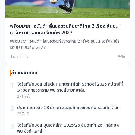
พร้อมมาก "อนันต์" ลั่นขอช่วยทีมชาติไทย 2 เรื่อง ลุ้นชนะ
เติร์กฯ เข้ารอบเอเชียนคัพ 2027
พร้อมมาก "อนันต์" ลั่นขอช่วยทีมชาติไทย 2 เรื่อง ลุ้นชนะเติร์กฯ เข้า
รอบเอเชียนคัพ 2027
4 เดือนที่แล้ว
96
ข่าวยอดนิยม
1
ไฮไลท์ฟุตบอล Black Hunter High School 2026 สัปดาห์ที่
3 : วัดสุทธิวราราม พบ ราชสีมาวิทยาลัย
371 ครั้ง
2
ประกาศรายชื่อ 23 นักเตะ ชุดลุยศึกเอเชียนคัพ รอบคัดเลือก
257 ครั้ง
3
ไฮไลท์ฟุตบอล บุนเดสลีกา 2025/26 สัปดาห์ที่ 26 : กลัดบัค
พบ ซังต์. เพาลี