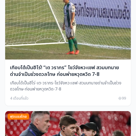
เกือบได้เป็นฮีโร่! “เต วรากร” โชว์จังหวะเซฟ สวมบทนาย
ด่านจำเป็นช่วงดวลโทษ ก่อนพ่ายหวุดหวิด 7-8
เกือบได้เป็นฮีโร่-เต-วรากร-โชว์จังหวะเซฟ-สวมบทนายด่านจำเป็นช่วง
ดวลโทษ-ก่อนพ่ายหวุดหวิด-7-8
4 เดือนที่แล้ว
99
ฟุตบอลไทย