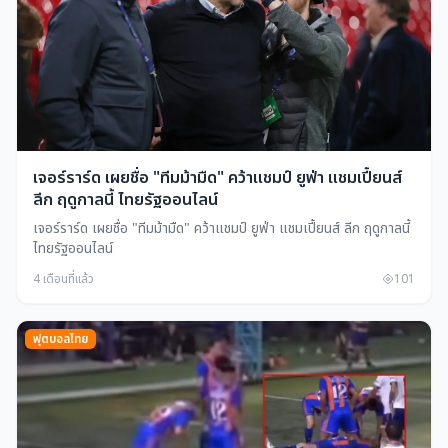
เจอร์ราร์ด เผยชื่อ "ทีมม้ามืด" คว้าแชมป์ ยูฟ่า แชมเปี้ยนส์
ลีก ฤดูกาลนี้ ไทยรัฐออนไลน์
เจอร์ราร์ด เผยชื่อ "ทีมม้ามืด" คว้าแชมป์ ยูฟ่า แชมเปี้ยนส์ ลีก ฤดูกาลนี้
ไทยรัฐออนไลน์
4 เดือนที่แล้ว
101
ฟุตบอลไทย