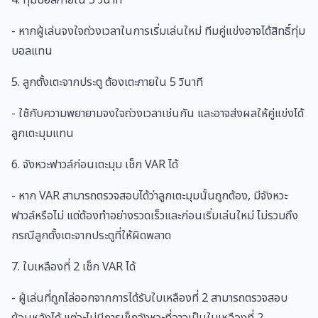
- หากผู้เล่นจงใจถ่วงเวลาในการเริ่มเล่นใหม่ ทีมคู่แข่งอาจได้สิทธิ์ทุ่ม
บอลแทน
5. ลูกตั้งเตะจากประตู ต้องเตะภายใน 5 วินาที
- ใช้กับความพยายามจงใจถ่วงเวลาเช่นกัน และอาจส่งผลให้คู่แข่งได้
ลูกเตะมุมแทน
6. จังหวะฟาวล์ก่อนเตะมุม เช็ก VAR ได้
- หาก VAR สามารถตรวจสอบได้ว่าลูกเตะมุมนั้นถูกต้อง, มีจังหวะ
ฟาวล์หรือไม่ แต่ต้องทำอย่างรวดเร็วและก่อนเริ่มเล่นใหม่ ไม่รวมถึง
กรณีลูกตั้งเตะจากประตูที่ให้ผิดพลาด
7. ใบเหลืองที่ 2 เช็ก VAR ได้
- ผู้เล่นที่ถูกไล่ออกจากการได้รับใบเหลืองที่ 2 สามารถตรวจสอบ
ย้อนหลังได้ แต่จะไม่มีการเช็กจังหวะที่อาจเป็นใบเหลืองที่ 2