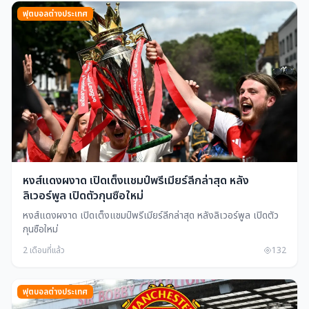
ฟุตบอลต่างประเทศ
หงส์แดงผงาด เปิดเต็งแชมป์พรีเมียร์ลีกล่าสุด หลัง
ลิเวอร์พูล เปิดตัวกุนซือใหม่
หงส์แดงผงาด เปิดเต็งแชมป์พรีเมียร์ลีกล่าสุด หลังลิเวอร์พูล เปิดตัว
กุนซือใหม่
2 เดือนที่แล้ว
132
ฟุตบอลต่างประเทศ