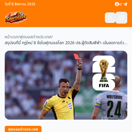
วันที่ 8 สิงหาคม 2026
หน้าแรก
/
ฟุตบอลต่างประเทศ
/
สรุปจบที่นี่ กฎใหม่ 8 ข้อในฟุตบอลโลก 2026 ปธ.ผู้ตัดสินฟีฟ่า เน้นลดการถ่วง
เวลา
ฟุตบอลต่างประเทศ