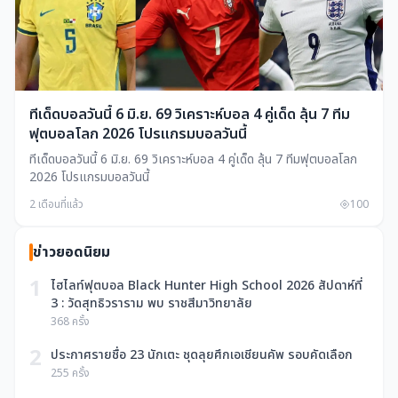
ทีเด็ดบอลวันนี้ 6 มิ.ย. 69 วิเคราะห์บอล 4 คู่เด็ด ลุ้น 7 ทีม
ฟุตบอลโลก 2026 โปรแกรมบอลวันนี้
ทีเด็ดบอลวันนี้ 6 มิ.ย. 69 วิเคราะห์บอล 4 คู่เด็ด ลุ้น 7 ทีมฟุตบอลโลก
2026 โปรแกรมบอลวันนี้
2 เดือนที่แล้ว
100
ข่าวยอดนิยม
1
ไฮไลท์ฟุตบอล Black Hunter High School 2026 สัปดาห์ที่
3 : วัดสุทธิวราราม พบ ราชสีมาวิทยาลัย
368 ครั้ง
2
ประกาศรายชื่อ 23 นักเตะ ชุดลุยศึกเอเชียนคัพ รอบคัดเลือก
255 ครั้ง