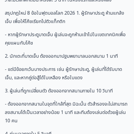
สรุปกฎใหม่ 8 ข้อในฟุตบอลโลก 2026 1. ผู้รักษาประตู ห้ามแกล้ง
เจ็บ เพื่อให้โค้ชเรียกไปติวแท็กติก
- หากผู้รักษาประตูบาดเจ็บ ผู้เล่นจะถูกห้ามเข้าไปในเขตเทคนิคเพื่อ
คุยแผนกับโค้ช
2. นักเตะที่บาดเจ็บ ต้องออกมาปฐมพยาบาลนอกสนาม 1 นาที
- แต่มีข้อยกเว้นบางประการ เช่น ผู้รักษาประตู, ผู้เล่นที่ได้รับบาด
เจ็บ, และหากคู่ต่อสู้ได้ใบเหลือง หรือใบแดง
3. ผู้เล่นที่ถูกเปลี่ยนตัว ต้องออกจากสนามภายใน 10 วินาที
- ต้องออกจากสนามในจุดที่ใกล้ที่สุด มิฉะนั้น ตัวสำรองจะไม่สามารถ
ลงสนามได้เป็นเวลาอย่างน้อย 1 นาที และทีมต้องเล่นต่อด้วยผู้เล่น
10 คน
4. ทุ่มบอลภายใน 5 วินาที