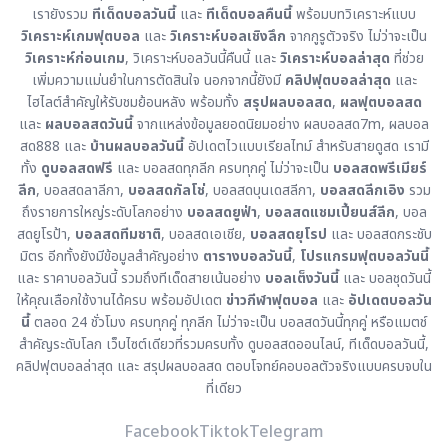
เรายังรวม
ทีเด็ดบอลวันนี้
และ
ทีเด็ดบอลคืนนี้
พร้อมบทวิเคราะห์แบบ
วิเคราะห์เกมฟุตบอล
และ
วิเคราะห์บอลเชิงลึก
จากกูรูตัวจริง ไม่ว่าจะเป็น
วิเคราะห์ก่อนเกม
, วิเคราะห์บอลวันนี้คืนนี้ และ
วิเคราะห์บอลล่าสุด
ที่ช่วย
เพิ่มความแม่นยำในการตัดสินใจ นอกจากนี้ยังมี
คลิปฟุตบอลล่าสุด
และ
ไฮไลต์สำคัญให้รับชมย้อนหลัง พร้อมทั้ง
สรุปผลบอลสด
,
ผลฟุตบอลสด
และ
ผลบอลสดวันนี้
จากแหล่งข้อมูลยอดนิยมอย่าง ผลบอลสด7m, ผลบอล
สด888 และ
บ้านผลบอลวันนี้
อัปเดตไวแบบเรียลไทม์ สำหรับสายดูสด เรามี
ทั้ง
ดูบอลสดฟรี
และ บอลสดทุกลีก ครบทุกคู่ ไม่ว่าจะเป็น
บอลสดพรีเมียร์
ลีก
, บอลสดลาลีกา,
บอลสดกัลโช่
, บอลสดบุนเดสลีกา,
บอลสดลีกเอิง
รวม
ถึงรายการใหญ่ระดับโลกอย่าง
บอลสดยูฟ่า
,
บอลสดแชมเปี้ยนส์ลีก
, บอล
สดยูโรป้า,
บอลสดทีมชาติ
, บอลสดเอเชีย,
บอลสดยุโรป
และ บอลสดกระชับ
มิตร อีกทั้งยังมีข้อมูลสำคัญอย่าง
ตารางบอลวันนี้
,
โปรแกรมฟุตบอลวันนี้
และ ราคาบอลวันนี้ รวมถึงทีเด็ดสายเน้นอย่าง
บอลเต็งวันนี้
และ บอลชุดวันนี้
ให้คุณเลือกใช้งานได้ครบ พร้อมอัปเดต
ข่าวกีฬาฟุตบอล
และ
อัปเดตบอลวัน
นี้
ตลอด 24 ชั่วโมง ครบทุกคู่ ทุกลีก ไม่ว่าจะเป็น บอลสดวันนี้ทุกคู่ หรือแมตช์
สำคัญระดับโลก เว็บไซต์เดียวที่รวมครบทั้ง ดูบอลสดออนไลน์, ทีเด็ดบอลวันนี้,
คลิปฟุตบอลล่าสุด และ สรุปผลบอลสด ตอบโจทย์คอบอลตัวจริงแบบครบจบใน
ที่เดียว
Facebook
Tiktok
Telegram