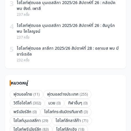
3
ไฮไลท์ฟุตบอล บุนเดสลีกา 2025/26 สัปดาห์ที่ 26 : กลัดบัค
พบ ซังต์. เพาลี
237 ครั้ง
4
ไฮไลท์ฟุตบอล บุนเดสลีกา 2025/26 สัปดาห์ที่ 26 : ฮัมบูร์ก
พบ โคโลญจน์
237 ครั้ง
5
ไฮไลท์ฟุตบอล ลาลีกา 2025/26 สัปดาห์ที่ 28 : อลาเบส พบ บี
ยาร์เรอัล
232 ครั้ง
หมวดหมู่
ฟุตบอลไทย
ฟุตบอลต่างประเทศ
(11)
(255)
วิดีโอไฮไลท์
มวย
กีฬาอื่นๆ
(302)
(0)
(0)
พรีเมียร์ลีก
ไฮไลท์กระชับมิตรทีมชาติ
(0)
(3)
ไฮไลท์บุนเดสลีกา
ไฮไลท์ลีกลาลีก้า
(29)
(71)
ไฮไลท์พรีเมียร์ลีก
ไฮไลท์ลีกเอิง
(83)
(18)