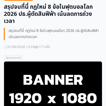
สรุปจบที่นี่ กฎใหม่ 8 ข้อในฟุตบอลโลก
2026 ปธ.ผู้ตัดสินฟีฟ่า เน้นลดการถ่วง
เวลา
สรุปจบที่นี่ กฎใหม่ 8 ข้อในฟุตบอลโลก 2026 ปธ.ผู้ตัดสินฟีฟ่า
เน้นลดการถ่วงเวลา
01/06/2026 13:24
117 ครั้ง
Sponsored